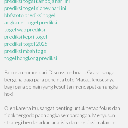
prediksi togel kamboja hari ini
prediksi togel sidney hari ini
bbfstoto prediksi togel
angka net togel prediksi
togel wap prediksi
prediksi kepri togel
prediksi togel 2025
prediksi mbah togel
togel hongkong prediksi
Bocoran nomor dari Discussion board Grasp sangat
berguna bagi para pencinta toto Macau, khususnya
bagi para pemain yang kesulitan mendapatkan angka
hoki.
Oleh karena itu, sangat penting untuk tetap fokus dan
tidak tergoda pada angka sembarangan. Menyusun
strategi berdasarkan analisis dan prediksi malam ini