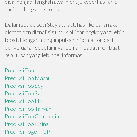
bisa menjadi langkah awal menuju keberhasilan di
hadiah Hongkong Lotto.
Dalam setiap sesi Stay attract, hasil keluaran akan
dicatat dan dianalisis untuk pilihan angka yang lebih
tepat. Dengan mengumpulkan information dari
pengeluaran sebelumnya, pemain dapat membuat
keputusan yang lebih terinformasi.
Prediksi Top
Prediksi Top Macau
Prediksi Top Sdy
Prediksi Top Sgp
Prediksi Top HK
Prediksi Top Taiwan
Prediksi Top Cambodia
Prediksi Top China
Prediksi Togel TOP